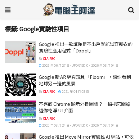
標籤:
Google實驗性項目
Google 推出一款讓你足不出戶就能試穿新衣的
實驗性應用程式「Doppl」
BY
CLAIREC
2025 年 06 月 27 日 - UPDATED ON 2026 年 08 月 04 日
Google 新 AR 網頁玩具「Floom」，讓你看到
地球另一邊的風景
BY
CLAIREC
2021 年 04 月 08 日
不喜歡 Chrome 顯示外掛圖標？一招把它關掉
還你乾淨 UI 介面
BY
CLAIREC
2020 年 08 月 24 日 - UPDATED ON 2026 年 08 月 04 日
Google 推出 Move Mirror 實驗性 AI 網站，可依