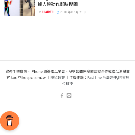
據人體動作即時搜圖
BY
CLAIREC
2018 年 07 月 21 日
歡迎手機廠商、iPhone 周邊產品業者、APP軟體開發商洽談合作或產品測試事
宜 koc
kocpc.com.tw ｜
隱私政策
｜主機維護：
Fast Line 台灣速連
,
阿腸數
位科技