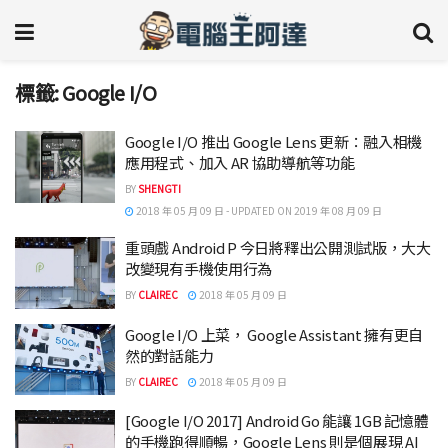
標籤:
Google I/O
Google I/O 推出 Google Lens 更新：融入相機
應用程式、加入 AR 協助導航等功能
BY
SHENGTI
2018 年 05 月 09 日 - UPDATED ON 2019 年 08 月 09 日
重頭戲 Android P 今日將釋出公開測試版，大大
改變現有手機使用行為
BY
CLAIREC
2018 年 05 月 09 日
Google I/O 上菜， Google Assistant 擁有更自
然的對話能力
BY
CLAIREC
2018 年 05 月 09 日
[Google I/O 2017] Android Go 能讓 1GB 記憶體
的手機跑得順暢，Google Lens 則是個展現 AI