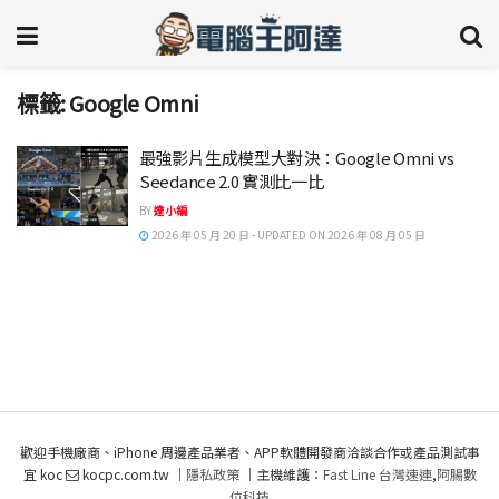
標籤:
Google Omni
最強影片生成模型大對決：Google Omni vs
Seedance 2.0 實測比一比
BY
達小編
2026 年 05 月 20 日 - UPDATED ON 2026 年 08 月 05 日
歡迎手機廠商、iPhone 周邊產品業者、APP軟體開發商洽談合作或產品測試事
宜 koc
kocpc.com.tw ｜
隱私政策
｜主機維護：
Fast Line 台灣速連
,
阿腸數
位科技