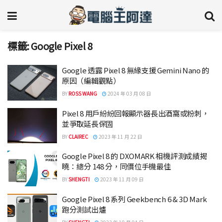
標籤:
Google Pixel 8
Google 透露 Pixel 8 無緣支援 Gemini Nano 的
原因（編輯觀點）
BY
ROSS WANG
2024 年 03 月 08 日
Pixel 8 用戶紛紛回報顯示器長出酒窩或粉刺，
並爭取延長保固
BY
CLAIREC
2023 年 11 月 22 日
Google Pixel 8 的 DXOMARK 相機評測成績揭
曉：總分 148 分，同價位手機最佳
BY
SHENGTI
2023 年 11 月 09 日
Google Pixel 8 系列 Geekbench 6 & 3D Mark
跑分測試出爐