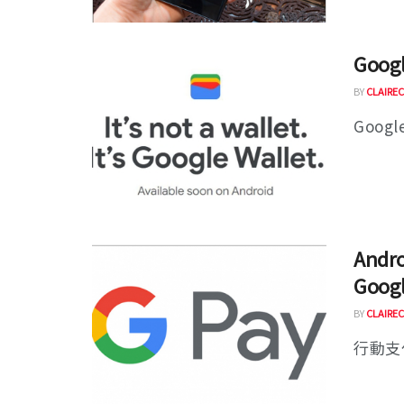
Goog
BY
CLAIREC
Goog
Andr
Goo
BY
CLAIREC
行動支