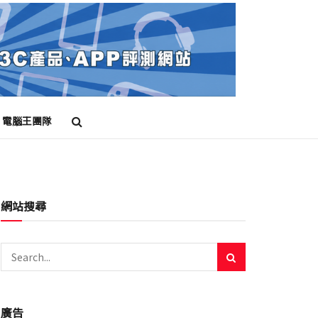
電腦王團隊
網站搜尋
廣告