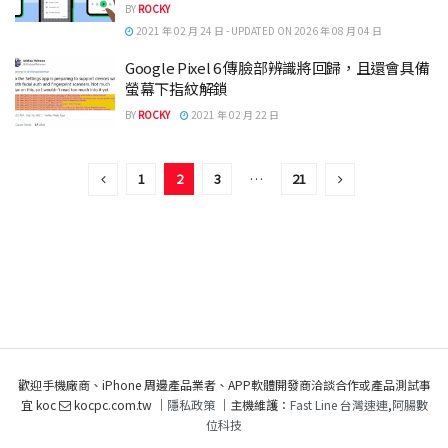
BY
ROCKY
2021 年 02 月 24 日 - UPDATED ON 2026 年 08 月 04 日
Google Pixel 6 傳臉部辨識將回歸，且還會具備
螢幕下指紋解鎖
BY
ROCKY
2021 年 02 月 22 日
1
2
3
…
21
歡迎手機廠商、iPhone 周邊產品業者、APP軟體開發商洽談合作或產品測試事
宜 koc
kocpc.com.tw ｜
隱私政策
｜主機維護：
Fast Line 台灣速連
,
阿腸數
位科技