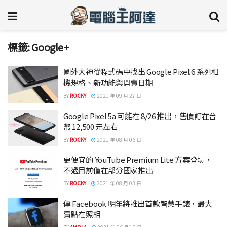
標籤:
Google+
國外大神從程式碼中找出 Google Pixel 6 系列相
機規格、新功能與開賣日期
BY
ROCKY
2021 年 09 月 27 日
Google Pixel 5a 可能在 8/26 推出，售價訂在台
幣 12,500 元左右
BY
ROCKY
2021 年 08 月 06 日
更便宜的 YouTube Premium Lite 方案登場，
不過目前僅在部分國家推出
BY
ROCKY
2021 年 08 月 03 日
傳 Facebook 明年將推出首款智慧手錶，最大
賣點在照相