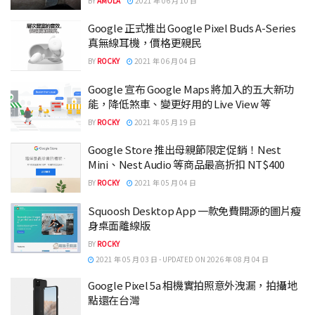
BY
AMOLA
2021 年 06 月 10 日
Google 正式推出 Google Pixel Buds A-Series
真無線耳機，價格更親民
BY
ROCKY
2021 年 06 月 04 日
Google 宣布 Google Maps 將加入的五大新功
能，降低煞車、變更好用的 Live View 等
BY
ROCKY
2021 年 05 月 19 日
Google Store 推出母親節限定促銷！Nest
Mini、Nest Audio 等商品最高折扣 NT$400
BY
ROCKY
2021 年 05 月 04 日
Squoosh Desktop App 一款免費開源的圖片瘦
身桌面離線版
BY
ROCKY
2021 年 05 月 03 日 - UPDATED ON 2026 年 08 月 04 日
Google Pixel 5a 相機實拍照意外洩漏，拍攝地
點還在台灣