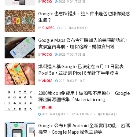
BY
ROCKY
2021 年 04 月 25 日
Google 也會踩錯步，這 5 件事是否也讓你疑惑
生氣？
BY
CLAIREC
2021 年 04 月 09 日
Google Maps 公布今年將加入的幾項新功能，
實景室內導航、環保路線、購物資訊等
BY
ROCKY
2021 年 03 月 31 日
爆料達人稱 Google 已決定在 6 月 11 日發表
Pixel 5a，並提到 Pixel 6 預計下半年登場
BY
AMOLA
2021 年 03 月 10 日
2000種icon免費用！做簡報不用擔心 Google
釋出開源圖標集「Material icons」
BY
達小編
2021 年 03 月 08 日 - UPDATED ON 2026 年 08 月 04 日
Google 公布 6 個 Android 全新實用功能，密碼
檢查、Google Maps 深色主題等