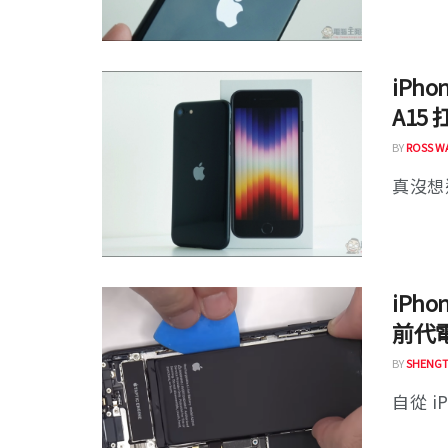
iPh
A15 
BY
ROSS W
真沒想
iPh
前代
BY
SHENGT
自從 iP