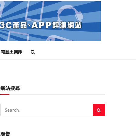
電腦王團隊
網站搜尋
廣告