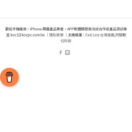
歡迎手機廠商、iPhone 周邊產品業者、APP軟體開發商洽談合作或產品測試事
宜 koc
kocpc.com.tw ｜
隱私政策
｜主機維護：
Fast Line 台灣速連
,
阿腸數
位科技