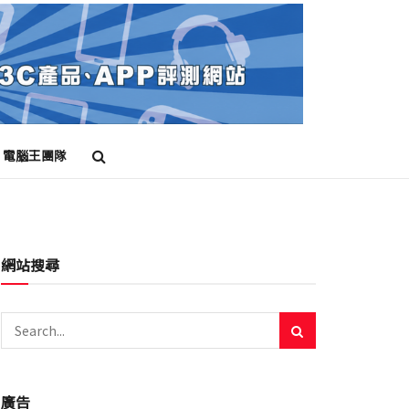
電腦王團隊
網站搜尋
廣告