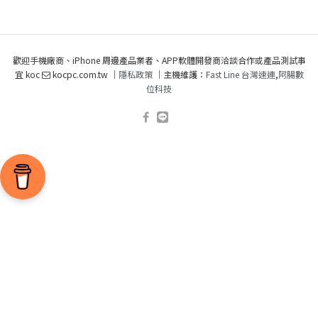
歡迎手機廠商、iPhone 周邊產品業者、APP軟體開發商洽談合作或產品測試事
宜 koc
kocpc.com.tw ｜
隱私政策
｜主機維護：
Fast Line 台灣速連
,
阿腸數
位科技