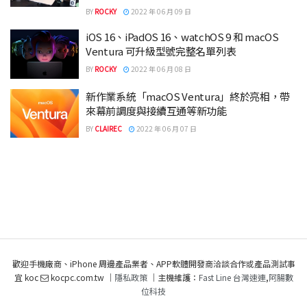
BY
ROCKY
2022 年 06 月 09 日
iOS 16、iPadOS 16、watchOS 9 和 macOS
Ventura 可升級型號完整名單列表
BY
ROCKY
2022 年 06 月 08 日
新作業系統「macOS Ventura」終於亮相，帶
來幕前調度與接續互通等新功能
BY
CLAIREC
2022 年 06 月 07 日
歡迎手機廠商、iPhone 周邊產品業者、APP軟體開發商洽談合作或產品測試事
宜 koc
kocpc.com.tw ｜
隱私政策
｜主機維護：
Fast Line 台灣速連
,
阿腸數
位科技