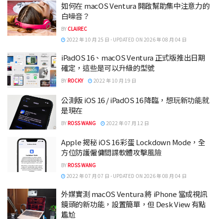
如何在 macOS Ventura 開啟幫助集中注意力的
白噪音？
BY
CLAIREC
2022 年 10 月 25 日 - UPDATED ON 2026 年 08 月 04 日
iPadOS 16、macOS Ventura 正式版推出日期
確定，這些是可以升級的型號
BY
ROCKY
2022 年 10 月 19 日
公測版 iOS 16 / iPadOS 16 降臨，想玩新功能就
是現在
BY
ROSS WANG
2022 年 07 月 12 日
Apple 揭秘 iOS 16 彩蛋 Lockdown Mode，全
方位防護僱傭間諜軟體攻擊風險
BY
ROSS WANG
2022 年 07 月 07 日 - UPDATED ON 2026 年 08 月 04 日
外媒實測 macOS Ventura 將 iPhone 當成視訊
鏡頭的新功能，設置簡單，但 Desk View 有點
尷尬