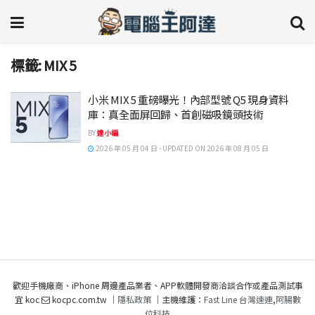
標籤:
MIX 5
小米 MIX 5 重磅曝光！內部型號 Q5 現身資料
庫：真全面屏回歸、首創磁吸鏡頭技術
BY
達小編
2026 年 05 月 04 日 - UPDATED ON 2026 年 08 月 05 日
歡迎手機廠商、iPhone 周邊產品業者、APP軟體開發商洽談合作或產品測試事
宜 koc
kocpc.com.tw ｜
隱私政策
｜主機維護：
Fast Line 台灣速連
,
阿腸數
位科技