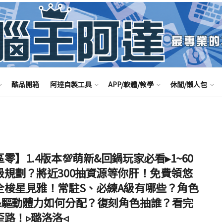
酷品開箱
阿達自製工具
APP/軟體/教學
休閒/懶人包
零】1.4版本💯萌新&回鍋玩家必看▸1~60
級規劃？將近300抽資源等你肝！免費領悠
全梭星見雅！常駐S、必練A級有哪些？角色
&驅動體力如何分配？復刻角色抽誰？看完
歪路！▹璐洛洛◃