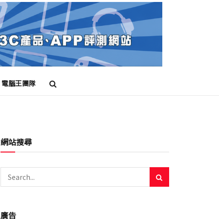
電腦王團隊
網站搜尋
廣告