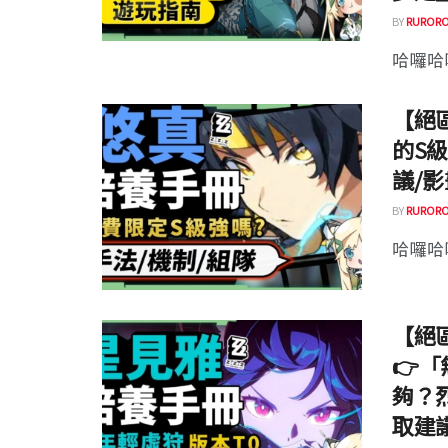
BY
RURORO
哈囉哈囉
【絕
的S
議/影
BY
RURORO
哈囉哈囉
【絕
👉
夠？
取建議