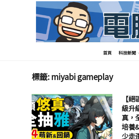
首頁
科技新聞
標籤:
miyabi gameplay
【絕區
級升
真，
培養
少走