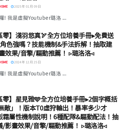
ISME
2025 年 01 月 09 日
! 我是虛擬Youtuber璐洛 ...
區零】淺羽悠真🏹全方位培養手冊▸免費送
級角色強嗎？技能機制&手法拆解！抽取建
畫效果/音擎/驅動推薦！ ▹璐洛洛◃
ISME
2024 年 12 月 25 日
! 我是虛擬Youtuber璐洛 ...
區零】星見雅🩵全方位培養手冊▸2個字概括
「無敵」！版本T0虛狩輸出！暴率多少才
烈霜屬性機制說明！6種配隊&驅動配法！抽
/影畫效果/音擎/驅動推薦！ ▹璐洛洛◃