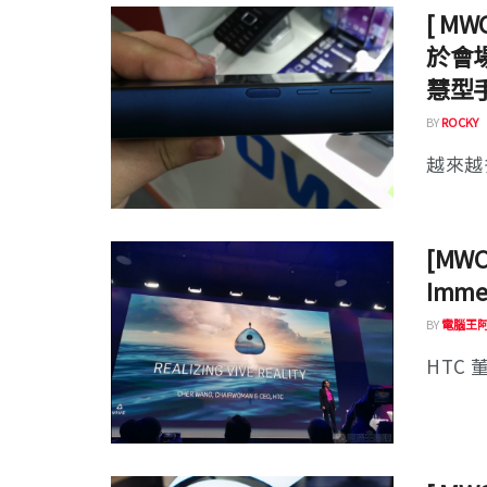
[ MW
於會場展
慧型
BY
ROCKY
越來越
[MW
Imme
BY
電腦王
HTC