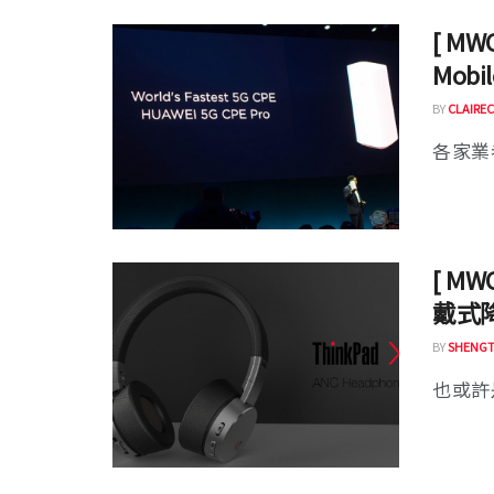
[ MW
Mobi
BY
CLAIREC
各家業者
[ MW
戴式
BY
SHENGT
也或許是