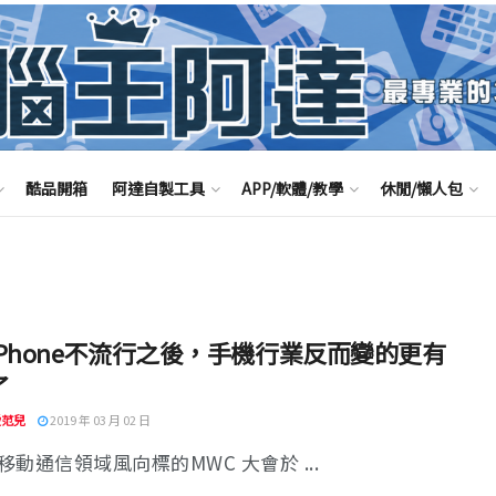
酷品開箱
阿達自製工具
APP/軟體/教學
休閒/懶人包
iPhone不流行之後，手機行業反而變的更有
了
 愛范兒
2019 年 03 月 02 日
移動通信領域風向標的MWC 大會於 ...