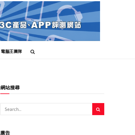
電腦王團隊
網站搜尋
廣告