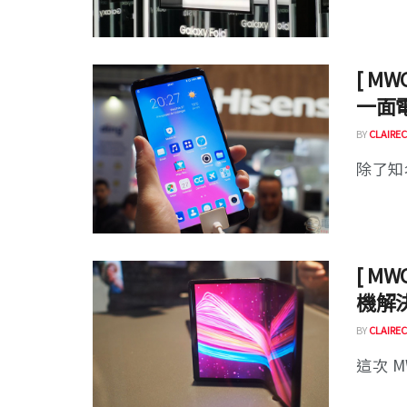
[ MW
一面
BY
CLAIREC
除了知
[ MW
機解
BY
CLAIREC
這次 M