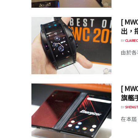
[ M
出，
BY
CLAIREC
由於各
[ MW
旗艦
BY
SHENGT
在本屆 