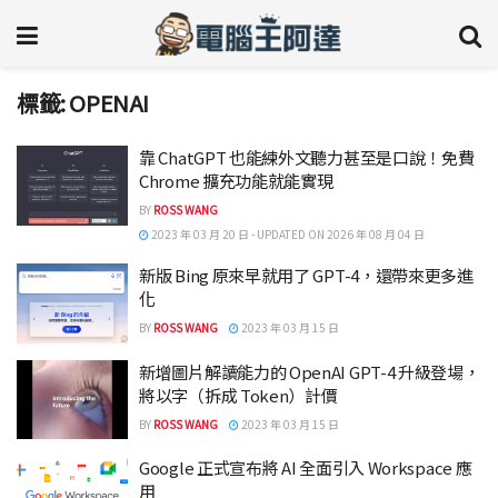
標籤:
OPENAI
靠 ChatGPT 也能練外文聽力甚至是口說！免費
Chrome 擴充功能就能實現
BY
ROSS WANG
2023 年 03 月 20 日 - UPDATED ON 2026 年 08 月 04 日
新版 Bing 原來早就用了 GPT-4，還帶來更多進
化
BY
ROSS WANG
2023 年 03 月 15 日
新增圖片解讀能力的 OpenAI GPT-4 升級登場，
將以字（拆成 Token）計價
BY
ROSS WANG
2023 年 03 月 15 日
Google 正式宣布將 AI 全面引入 Workspace 應
用