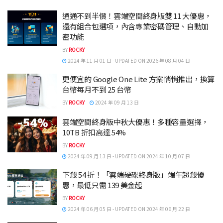
通通不到半價！雲端空間終身版雙 11 大優惠，
還有組合包選項，內含專業密碼管理、自動加
密功能
BY
ROCKY
2024 年 11 月 01 日 - UPDATED ON 2026 年 08 月 04 日
更便宜的 Google One Lite 方案悄悄推出，換算
台幣每月不到 25 台幣
BY
ROCKY
2024 年 09 月 13 日
雲端空間終身版中秋大優惠！多種容量選擇，
10TB 折扣高達 54%
BY
ROCKY
2024 年 09 月 13 日 - UPDATED ON 2024 年 10 月 07 日
下殺 54 折！「雲端硬碟終身版」端午超殺優
惠，最低只需 139 美金起
BY
ROCKY
2024 年 06 月 05 日 - UPDATED ON 2024 年 06 月 22 日