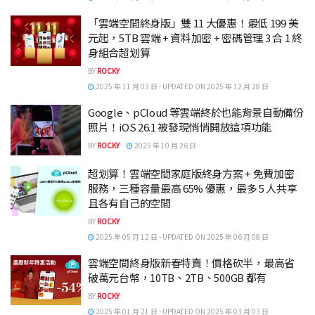
「雲端空間終身版」雙 11 大優惠！最低 199 美
元起，5TB 雲端 + 資料加密 + 密碼管理 3 合 1 終
身組合超划算
BY
ROCKY
2025 年 11 月 03 日 - UPDATED ON 2025 年 12 月 28 日
Google、pCloud 等雲端終於也能背景自動備份
照片！iOS 26.1 被發現悄悄開放這項功能
BY
ROCKY
2025 年 10 月 26 日
超划算！雲端空間家庭版終身方案 + 免費加密
服務，三種容量最高 65% 優惠，最多 5 人共享
且各有自己的空間
BY
ROCKY
2025 年 05 月 12 日 - UPDATED ON 2025 年 06 月 08 日
雲端空間終身版新春特賣！價格砍半，最高省
破萬元台幣，10TB、2TB、500GB 都有
BY
ROCKY
2025 年 01 月 21 日 - UPDATED ON 2025 年 03 月 03 日