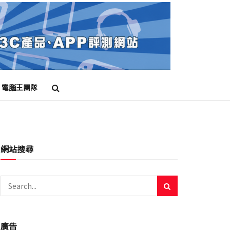
電腦王團隊
網站搜尋
廣告