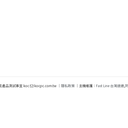
或產品測試事宜 koc
kocpc.com.tw ｜
隱私政策
｜主機維護：
Fast Line 台灣速連
,