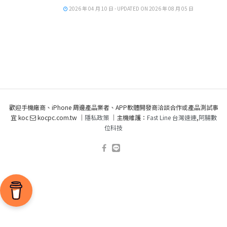
2026 年 04 月 10 日 - UPDATED ON 2026 年 08 月 05 日
歡迎手機廠商、iPhone 周邊產品業者、APP軟體開發商洽談合作或產品測試事
宜 koc
kocpc.com.tw ｜
隱私政策
｜主機維護：
Fast Line 台灣速連
,
阿腸數
位科技