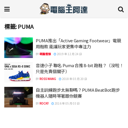
標籤:
PUMA
PUMA推出「Active Gaming Footwear」電競
用鞋款 能讓玩家更集中專注力
BY
萌朧雪猴
2019 年 12 月 24 日
音速小子 聯名 Puma 合推 8-bit 跑鞋？（沒啦！
只是先賣個關子）
BY
ROSS WANG
2018 年 03 月 20 日
自主訓練跑步太無聊嗎？PUMA BeatBot跑步
機器人隨時等著跟你競賽
BY
ROCKY
2016 年 05 月 03 日