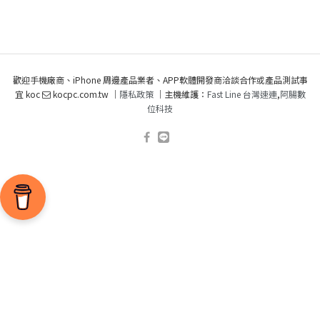
歡迎手機廠商、iPhone 周邊產品業者、APP軟體開發商洽談合作或產品測試事
宜 koc
kocpc.com.tw ｜
隱私政策
｜主機維護：
Fast Line 台灣速連
,
阿腸數
位科技