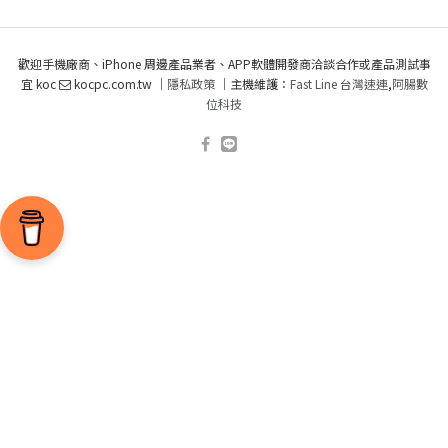
歡迎手機廠商、iPhone 周邊產品業者、APP軟體開發商洽談合作或產品測試事
宜 koc
kocpc.com.tw ｜
隱私政策
｜主機維護：
Fast Line 台灣速連
,
阿腸數
位科技