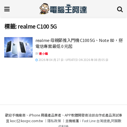
標籤:
realme C100 5G
realme 母親節推入門機 C100 5G、Note 80，搭
電信專案最低 0 元起
BY
達小編
2026 年 04 月 27 日 - UPDATED ON 2026 年 08 月 05 日
歡迎手機廠商、iPhone 周邊產品業者、APP軟體開發商洽談合作或產品測試事
宜 koc
kocpc.com.tw ｜
隱私政策
｜主機維護：
Fast Line 台灣速連
,
阿腸數
位科技