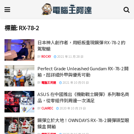
標籤:
RX-78-2
日本神人創作者，用紙板重現鋼彈 RX-78-2 的
駕駛艙
BY
ROCKY
2021 年 11 月 28 日
Perfect Grade Unleashed Gundam RX-78-2 開
箱，超詳細外甲與優秀可動
BY
電腦王阿達
2021 年 10 月 05 日
ASUS 在中國推出《機動戰士鋼彈》系列聯名商
品，從零組件到周邊一次滿足
BY
CLAIREC
2020 年 10 月 19 日
鋼彈立於大地！OWNDAYS RX-78-2 鋼彈頭型眼
鏡盒 開箱