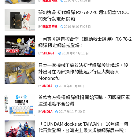
BY
電腦王阿達
2020 年 06 月 18 日
夢幻逸品 初代鋼彈 RX-78-2 40 週年紀念 VOOC
閃充行動電源 開箱
BY
電腦王阿達
2019 年 10 月 06 日
一番賞 X 鋼普拉合作 《機動戰士鋼彈》RX-78-2
鋼彈 限定鋼普拉登場！
BY
SHENGTI
2018 年 07 月 11 日
日本一家機械工廠效法初代鋼彈設計構想，設
計出可在內部操作的雙足步行巨大機器人
Mononofu
BY
AMOLA
2018 年 01 月 06 日
首款官方授權 鋼彈鍵帽 開始預購，因版權因素
運送地點不含台灣
BY
AMOLA
2017 年 11 月 20 日
「 GUNDAM docks at TAIWAN 」 10月統一時
代百貨登場，台灣史上最大規模鋼彈展來啦！