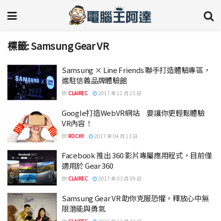
標籤:
Samsung Gear VR
Samsung × Line Friends 聯手打造體驗專區，
進駐信義品牌體驗館
BY
CLAIREC
2017 年 11 月 15 日
Google打造WebVR網站 要讓你更輕鬆體驗
VR內容！
BY
ROCKY
2017 年 04 月 13 日
Facebook 推出 360 影片專屬應用程式，目前僅
適用於 Gear 360
BY
CLAIREC
2017 年 03 月 09 日
Samsung Gear VR 助你克服恐懼，釋放心中無
限潛能與勇氣