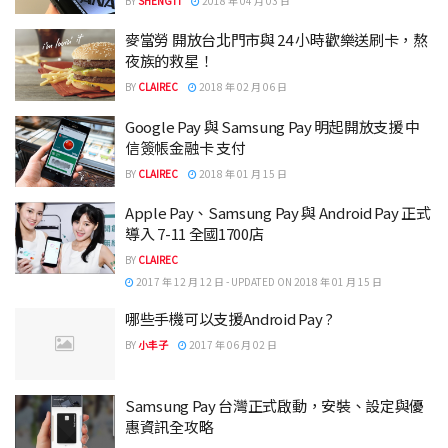
BY
SHENGTI
2018 年 04 月 03 日
麥當勞 開放台北門市與 24 小時歡樂送刷卡，熬
夜族的救星！
BY
CLAIREC
2018 年 02 月 06 日
Google Pay 與 Samsung Pay 明起開放支援 中
信簽帳金融卡 支付
BY
CLAIREC
2018 年 01 月 15 日
Apple Pay、Samsung Pay 與 Android Pay 正式
導入 7-11 全國1700店
BY
CLAIREC
2017 年 12 月 12 日 - UPDATED ON 2018 年 01 月 15 日
哪些手機可以支援Android Pay ?
BY
小丰子
2017 年 06 月 02 日
Samsung Pay 台灣正式啟動，安裝、設定與優
惠資訊全攻略