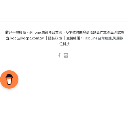
歡迎手機廠商、iPhone 周邊產品業者、APP軟體開發商洽談合作或產品測試事
宜 koc
kocpc.com.tw ｜
隱私政策
｜主機維護：
Fast Line 台灣速連
,
阿腸數
位科技