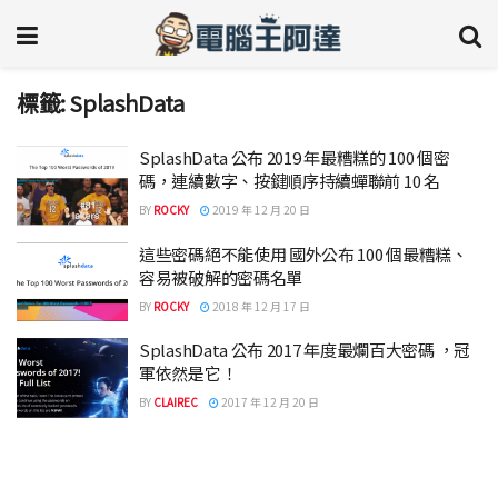
標籤:
SplashData
SplashData 公布 2019 年最糟糕的 100 個密
碼，連續數字、按鍵順序持續蟬聯前 10 名
BY
ROCKY
2019 年 12 月 20 日
這些密碼絕不能使用 國外公布 100 個最糟糕、
容易被破解的密碼名單
BY
ROCKY
2018 年 12 月 17 日
SplashData 公布 2017 年度最爛百大密碼 ，冠
軍依然是它！
BY
CLAIREC
2017 年 12 月 20 日