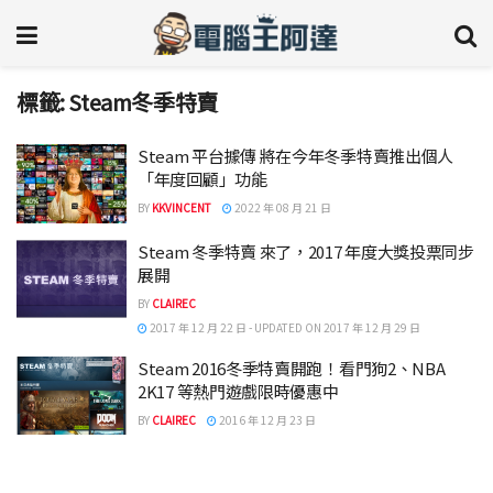
標籤:
Steam冬季特賣
Steam 平台據傳 將在今年冬季特賣推出個人
「年度回顧」功能
BY
KKVINCENT
2022 年 08 月 21 日
Steam 冬季特賣 來了，2017 年度大獎投票同步
展開
BY
CLAIREC
2017 年 12 月 22 日 - UPDATED ON 2017 年 12 月 29 日
Steam 2016冬季特賣開跑！看門狗2、NBA
2K17 等熱門遊戲限時優惠中
BY
CLAIREC
2016 年 12 月 23 日