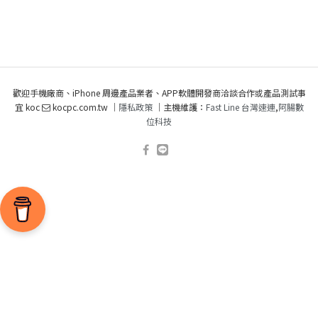
歡迎手機廠商、iPhone 周邊產品業者、APP軟體開發商洽談合作或產品測試事
宜 koc
kocpc.com.tw ｜
隱私政策
｜主機維護：
Fast Line 台灣速連
,
阿腸數
位科技