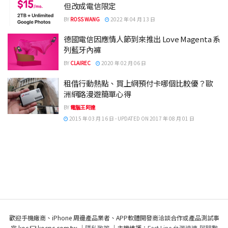
但改成電信限定
BY
ROSS WANG
2022 年 04 月 13 日
德國電信因應情人節到來推出 Love Magenta 系
列藍牙內褲
BY
CLAIREC
2020 年 02 月 06 日
租借行動熱點、買上網預付卡哪個比較優？歐
洲網路漫遊簡單心得
BY
電腦王阿達
2015 年 03 月 16 日 - UPDATED ON 2017 年 08 月 01 日
歡迎手機廠商、iPhone 周邊產品業者、APP軟體開發商洽談合作或產品測試事
宜 koc
kocpc.com.tw ｜
隱私政策
｜主機維護：
Fast Line 台灣速連
,
阿腸數