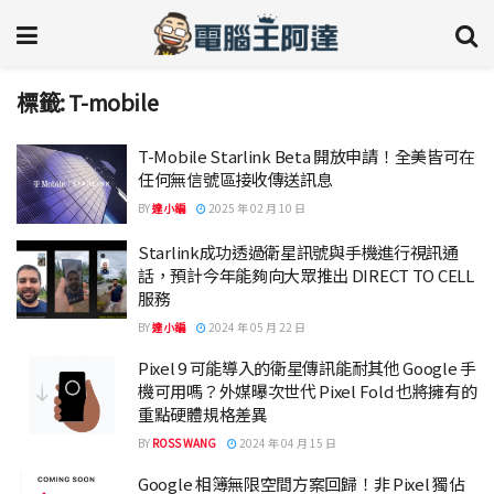
標籤:
T-mobile
T-Mobile Starlink Beta 開放申請！全美皆可在
任何無信號區接收傳送訊息
BY
達小編
2025 年 02 月 10 日
Starlink成功透過衛星訊號與手機進行視訊通
話，預計今年能夠向大眾推出 DIRECT TO CELL
服務
BY
達小編
2024 年 05 月 22 日
Pixel 9 可能導入的衛星傳訊能耐其他 Google 手
機可用嗎？外媒曝次世代 Pixel Fold 也將擁有的
重點硬體規格差異
BY
ROSS WANG
2024 年 04 月 15 日
Google 相簿無限空間方案回歸！非 Pixel 獨佔