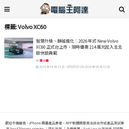
標籤:
Volvo XC60
智慧升級、靜謐進化：2026 年式 New Volvo
XC60 正式台上市，限時優惠 214 萬元起入主北
歐休旅典範
BY
達小編
2026 年 04 月 23 日 - UPDATED ON 2026 年 08 月 05 日
歡迎手機廠商、iPhone 周邊產品業者、APP軟體開發商洽談合作或產品測試事
宜 koc
kocpc.com.tw ｜
隱私政策
｜主機維護：
Fast Line 台灣速連
,
阿腸數