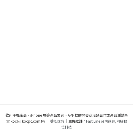
歡迎手機廠商、iPhone 周邊產品業者、APP軟體開發商洽談合作或產品測試事
宜 koc
kocpc.com.tw ｜
隱私政策
｜主機維護：
Fast Line 台灣速連
,
阿腸數
位科技