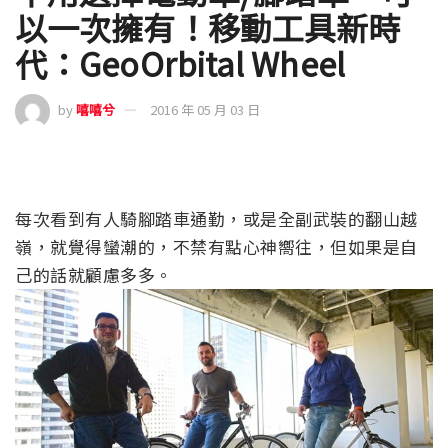
以一次擁有！移動工具新時
代：GeoOrbital Wheel
by
嘻嘻兮
2016 年 05 月 03 日
每次看到有人騎腳踏車通勤，或是全副武裝的翻山越
嶺，就覺得蠻潮的，不禁有點心神嚮往，但如果是自
己的話就顧慮多多。