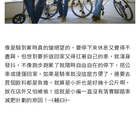
像是騎到累時真的蠻絕望的，要停下來休息又覺得不
盡興，但想到要折返回家又得扛著自己的車，就渾身
發抖，不像跑步跑累了就隨時自由自在的停下，搭公
車或捷運回家，如果是騎車就沒這麼方便了，連要去
買個飲料都是負擔，就算是小折也是好幾十公斤啊，
放在店外又怕被偷！這就是小編一直沒有落實腳踏車
減肥計劃的原因！
（藉口）