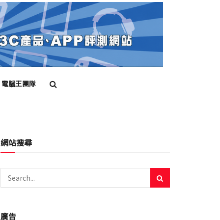
電腦王團隊
網站搜尋
廣告