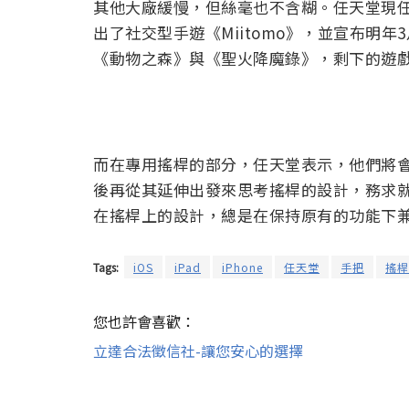
其他大廠緩慢，但絲毫也不含糊。任天堂現
出了社交型手遊《Miitomo》，並宣布明
《動物之森》與《聖火降魔錄》，剩下的遊
而在專用搖桿的部分，任天堂表示，他們將
後再從其延伸出發來思考搖桿的設計，務求
在搖桿上的設計，總是在保持原有的功能下
Tags:
iOS
iPad
iPhone
任天堂
手把
搖桿
您也許會喜歡：
立達合法徵信社-讓您安心的選擇