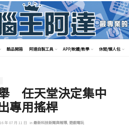
酷品開箱
阿達自製工具
APP/軟體/教學
休閒/懶人包
舉 任天堂決定集中
出專用搖桿
016 年 07 月 11 日
in
最新科技新聞與報導
,
遊戲電玩