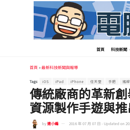
首頁
科技新聞
首頁
»
最新科技新聞與報導
Tags:
iOS
iPad
iPhone
任天堂
手把
搖桿
傳統廠商的革新創
資源製作手遊與推
by
達小編
2016 年 07 月 07 日 - Updated on 2