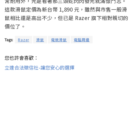
常耐用外，光是看著那三頭蛇閃閃發光就滿懷鬥志。
這款滑鼠定價為新台幣 1,890 元，雖然與市售一般滑
鼠相比還是高出不少，但已是 Razer 旗下相對親切的
價位了。
Tags:
Razer
滑鼠
電競滑鼠
電腦周邊
您也許會喜歡：
立達合法徵信社-讓您安心的選擇