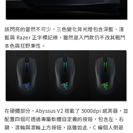
該閃亮的當然不可少，三色變化背光燈包含深藍、淺
藍與 Razer 正字標記綠，雖然是入門款仍不改其戰鬥
本色與狂野秉性。
在硬體部分，Abyssus V2 搭載了 5000dpi 感測器，並
配置四個可透過專屬軟體自定義的按鈕，包含左、右
鍵、滾輪與滾輪上方按鈕，話雖如此，C 編個人倒是