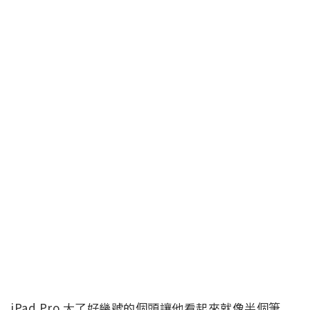
iPad Pro 大了好幾號的個頭讓他看起來就像半個筆