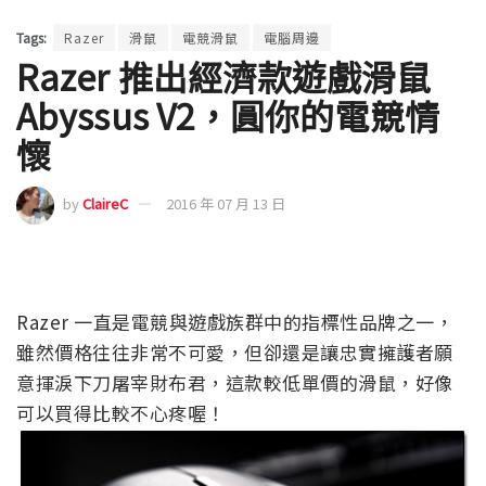
Tags:
Razer
滑鼠
電競滑鼠
電腦周邊
Razer 推出經濟款遊戲滑鼠
Abyssus V2，圓你的電競情
懷
by
ClaireC
2016 年 07 月 13 日
Razer 一直是電競與遊戲族群中的指標性品牌之一，
雖然價格往往非常不可愛，但卻還是讓忠實擁護者願
意揮淚下刀屠宰財布君，這款較低單價的滑鼠，好像
可以買得比較不心疼喔！