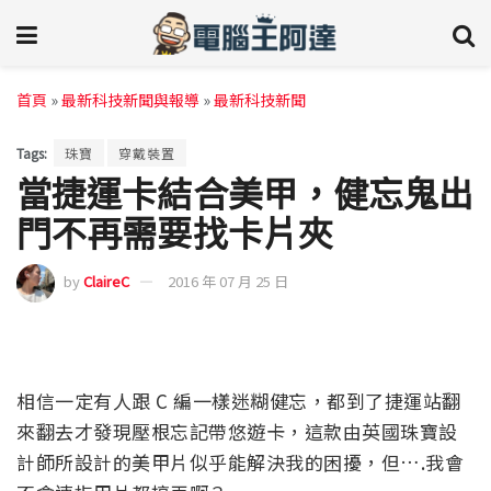
首頁
»
最新科技新聞與報導
»
最新科技新聞
Tags:
珠寶
穿戴裝置
當捷運卡結合美甲，健忘鬼出
門不再需要找卡片夾
by
ClaireC
2016 年 07 月 25 日
相信一定有人跟 C 編一樣迷糊健忘，都到了捷運站翻
來翻去才發現壓根忘記帶悠遊卡，這款由英國珠寶設
計師所設計的美甲片似乎能解決我的困擾，但….我會