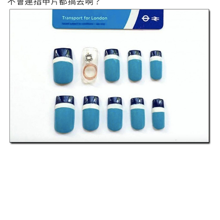
不會連指甲片都搞丟啊？