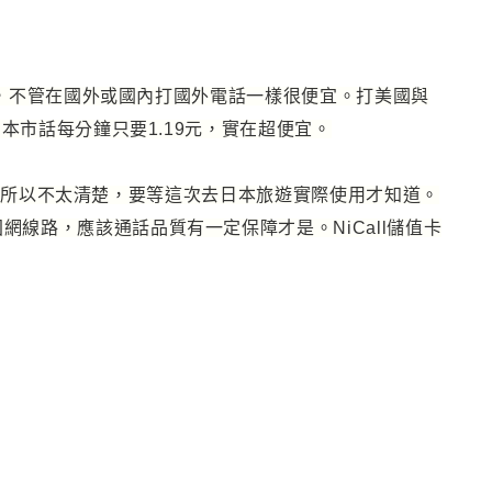
，
不管在國外或國內打國外電話一樣很便宜
。打美國與
本市話每分鐘只要1.19元
，
實在超便宜
。
過所以不太清楚
，
要等這次去日本旅遊實際使用才知道
。
固網線路
，
應該通話品質有一定保障才是
。NiCall儲值卡