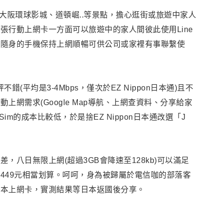
大阪環球影城、道頓崛..等景點，擔心逛街或旅遊中家人
張行動上網卡一方面可以旅遊中的家人間彼此使用Line
主隨身的手機保持上網順暢可供公司或家裡有事聯繫使
評不錯(平均是3-4Mbps，僅次於EZ Nippon日本通)且不
需求(Google Map導航
、上網查資料
、分享給家
rSim的成本比較低，於是捨EZ Nippon日本通改選「J
不差
，
八日無限上網(超過3GB會降速至128kb)可以滿足
449元相當划算
。
呵呵
，
身為被歸屬於電信咖的部落客
日本上網卡
，
實測結果等日本返國後分享
。