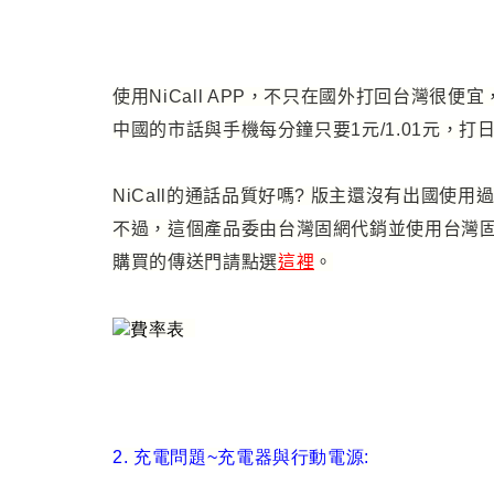
使用NiCall APP
，
不只在國外打回台灣很便宜
中國的市話與手機每分鐘只要1元/1.01元
，
打日
NiCall的通話品質好嗎? 版主還沒有出國使用
不
過
，
這個產品委由台灣固網代銷並使用台灣
購買的傳送門請點選
這裡
。
2. 充電問題~充電器與行動電源: