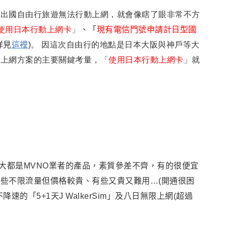
，
出國自由行旅遊無法行動上網
，就會像瞎了眼非常不方
使用日本行動上網卡
」
、
「
現有電信門號申請計日型國
詳見
這裡
)
。 因這次自由行的地點是日本大阪與神戶等大
動上網方案的主要關鍵考量
，
「
使用日本行動上網卡
」就
大都是MVNO業者的產品
，
素質參差不齊，有的很便宜
些不限流量但價格較貴、有些又貴又難用…(開通很困
的「5+1天J WalkerSim」及八日無限上網(超過