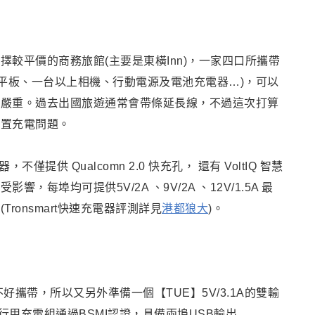
較平價的商務旅館(主要是東橫Inn)
，
一家四口所攜帶
平板
、一台以上相機
、行動電源及電池充電器…)
，可以
還嚴重
。過去出國旅遊通常會帶條延長線
，
不過這次打算
裝置充電問題
。
電器
，不僅提供 Qualcomn 2.0 快充孔， 還有 VoltIQ 智慧
每埠均可提供5V/2A 、9V/2A 、12V/1.5A 最
ronsmart快速充電器評測詳見
港都狼大
)
。
攜帶，所以又另外準備一個【TUE】5V/3.1A的雙輸
出旅行用充電組通過BSMI認證，具備兩埠USB輸出