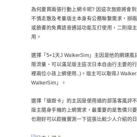
為何要買兩張行動上網卡呢? 因這次旅遊將會到
不慎走散及考量版主本身有公務聯繫需求，辦兩
或臉書的免費語音通話功能互打使用，二則版
用。
選擇「5+1天J WalkerSim」主因是他的網速風
限流量，可以滿足版主這次日本自由行主要的行動上網
裡兩位小孩上網使用..)
。版主可以取得J Walke
WalkerSim」。
選擇「遠遊卡」的主因是使用過的部落客風評
版主隨身手機的上網需求
，最重要的是售價只要
也剛好可以趁機實測一下這張比較少人介紹的