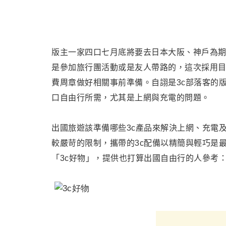
版主一家四口七月底將要去日本大阪、神戶為
是參加旅行團活動或是友人帶路的，這次採用目
費周章做好相關事前準備。自詡是3c部落客的
口自由行所需
，尤其是上網與充電的問題
。
出國旅遊該準備哪些3c產品來解決上網
、充電
較嚴苛的限制，攜帶的3c配備以精簡與輕巧是
「3c好物」，提供也打算出國自由行的人參考