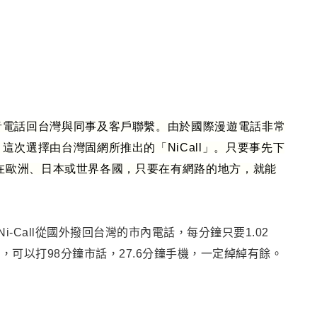
音電話回台灣與同事及客戶聯繫
。由於國際漫遊電話非常
，這次選擇由台灣固網所推出的
「NiCall」
。
只要事先下
在歐洲、日本或世界各國，只要在有網路的地方，就能
Ni-Call從國外撥回台灣的市內電話，每分鐘只要1.02
元
，
可以打98分鐘市話
，
27.6
分鐘手機
，
一定綽綽有餘。