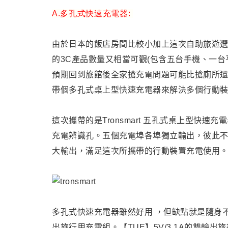
A.多孔式快速充電器:
由於
日本的飯店房間比較小加上這次自助旅遊選擇
的3C產品數量又相當可觀(包含五台手機
、一台
預期回到旅館後全家搶充電問題可能比搶廁所
帶個多孔式桌上型快速充電器來解決多個行動
這次攜帶的是Tronsmart 五孔式桌上型快速充
充電辨識孔。五個充電埠各埠獨立輸出，彼此不受影響，
大輸出
，
滿足這次所攜帶的行動裝置充電使用。(T
多孔式快速充電器雖然好用 ，但缺點就是隨身不好
出旅行用充電組。
【TUE】5V/3.1A的雙輸