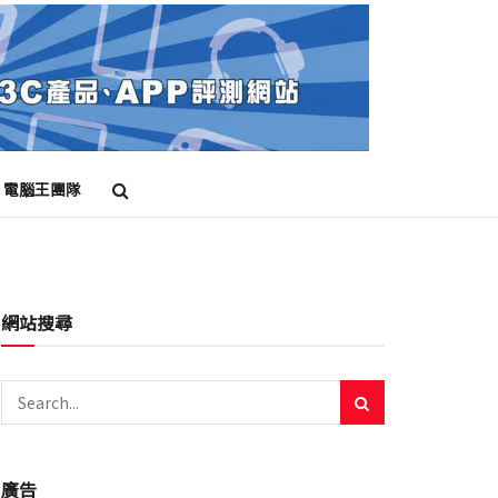
電腦王團隊
網站搜尋
廣告