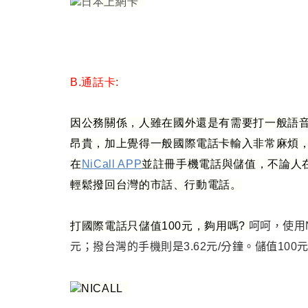
B.通話卡:
因公務關係
，
人雖在國外還是有需要打一般語
昂貴
，加上覺得一般國際電話卡輸入非常麻煩
在
NiCall APP
並註冊手機電話與儲值
，
不論人
輕鬆撥回台灣的市話、行動電話。
打國際電話只儲值100元
，夠用嗎?
呵呵
，
使用
元；撥台灣的手機則是3.62元/分鐘。儲值100