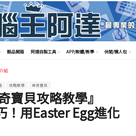
酷品開箱
阿達自製工具
APP/軟體/教學
休閒/懶人包
享介紹
略
攻略教學
神奇寶貝
O神奇寶貝攻略教學』
！用Easter Egg進化