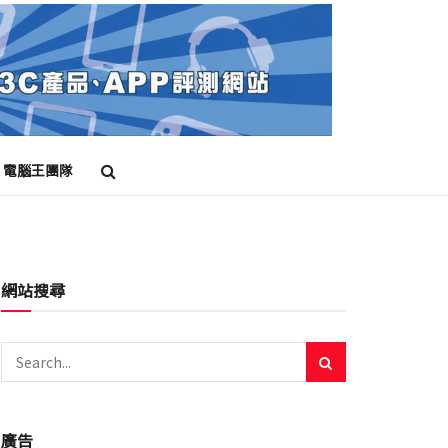
電腦王團隊
網站搜尋
廣告