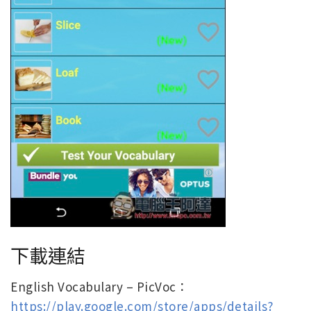
下載連結
English Vocabulary – PicVoc：
https://play.google.com/store/apps/details?