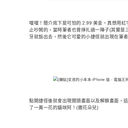
噹噹！簡介底下是可怕的 2.99 美金，真想
止吵鬧的，當時筆者也曾掙扎過一陣子(其實是
牙就豁出去，然後它可愛的小捷徑就出現在筆
點開捷徑後就會出現開頭畫面以及解鎖畫面，這
了一黃一花的貓咪阿！(撒花朵兒)