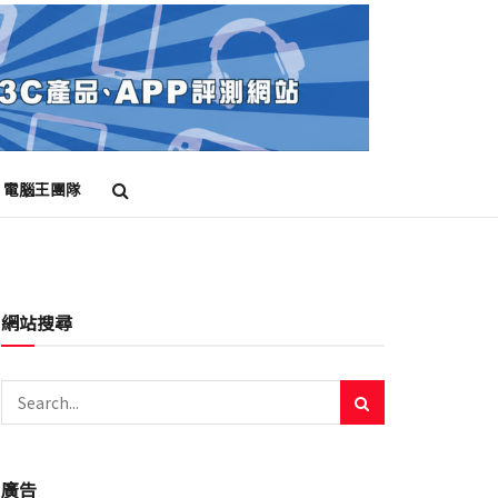
電腦王團隊
網站搜尋
廣告