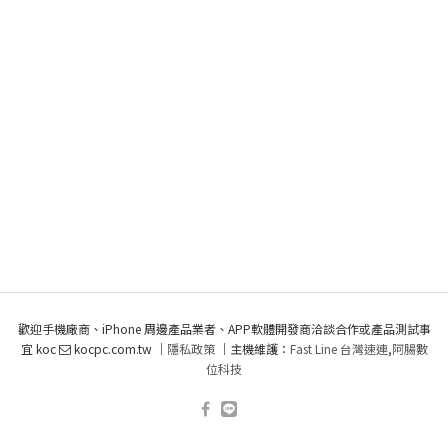
歡迎手機廠商、iPhone 周邊產品業者、APP軟體開發商洽談合作或產品測試事
宜 koc
kocpc.com.tw ｜
隱私政策
｜主機維護：
Fast Line 台灣速連
,
阿腸數
位科技