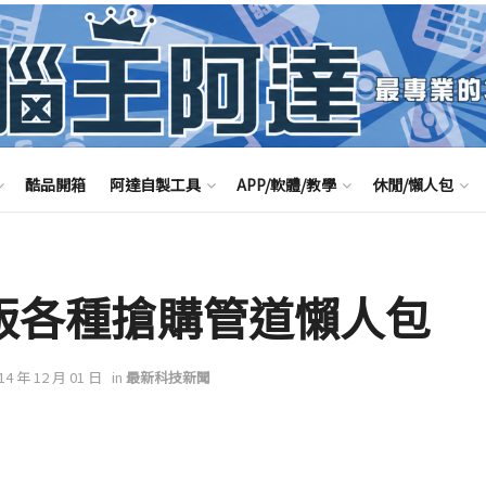
酷品開箱
阿達自製工具
APP/軟體/教學
休閒/懶人包
增強版各種搶購管道懶人包
014 年 12 月 01 日
in
最新科技新聞