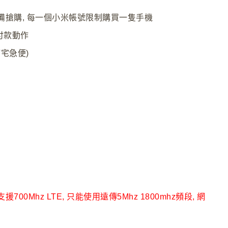
準備搶購, 每一個小米帳號限制購買一隻手機
付款動作
宅急便)
不支援700Mhz LTE, 只能使用遠傳5Mhz 1800mhz頻段, 網