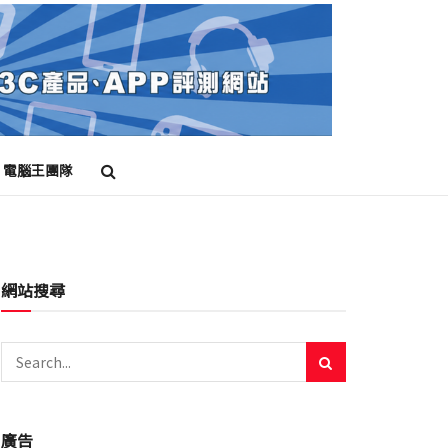
電腦王團隊
網站搜尋
廣告