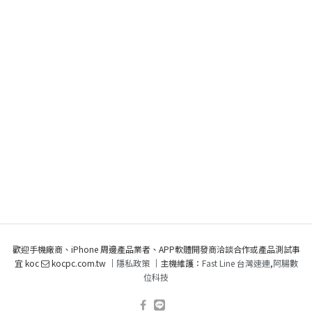
歡迎手機廠商、iPhone 周邊產品業者、APP軟體開發商洽談合作或產品測試事
宜 koc
kocpc.com.tw ｜
隱私政策
｜主機維護：
Fast Line 台灣速連
,
阿腸數
位科技