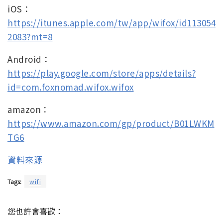
iOS：
https://itunes.apple.com/tw/app/wifox/id113054
2083?mt=8
Android：
https://play.google.com/store/apps/details?
id=com.foxnomad.wifox.wifox
amazon：
https://www.amazon.com/gp/product/B01LWKM
TG6
資料來源
Tags:
wifi
您也許會喜歡：