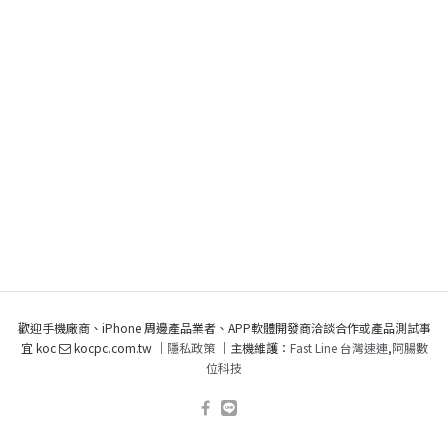
歡迎手機廠商、iPhone 周邊產品業者、APP軟體開發商洽談合作或產品測試事
宜 koc
kocpc.com.tw ｜
隱私政策
｜主機維護：
Fast Line 台灣速連
,
阿腸數
位科技