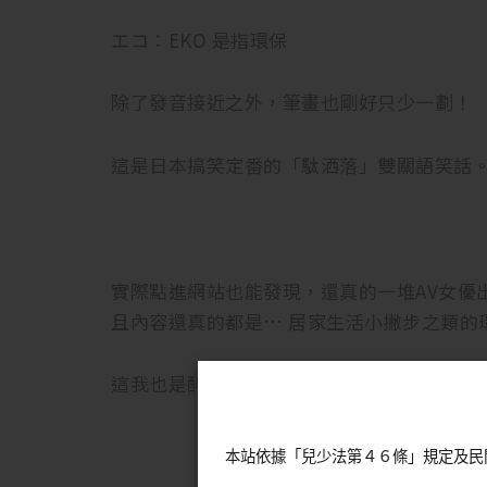
エコ：EKO 是指環保
除了發音接近之外，筆畫也剛好只少一劃！
這是日本搞笑定番的「駄洒落」雙關語笑話
實際點進網站也能發現，還真的一堆AV女優
且內容還真的都是… 居家生活小撇步之類的
這我也是醉了wwwww
本站依據「兒少法第４６條」規定及民