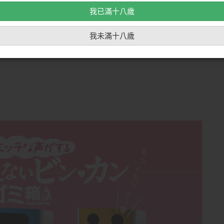
我已滿十八歲
我未滿十八歲
夜，在SOD新社長「野本ダイトリ」的願景：「希望能
渋谷將會有收錄SOD旗下著名女優60種語音的「萌