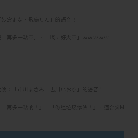
「紗倉まな、飛鳥りん」的語音！
說「再多一點♡」、「啊，好大♡」ｗｗｗｗｗ
女優：「市川まさみ、古川いおり」的語音！
：「再多一點吶！」、「你這垃圾傢伙！」，適合抖M