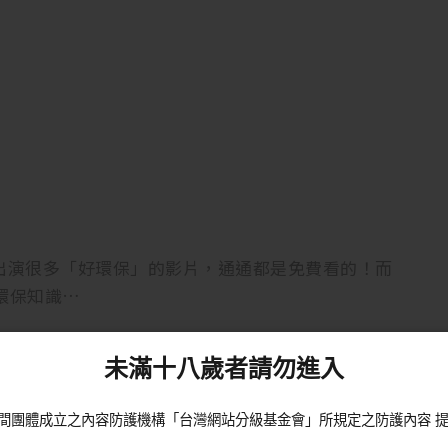
。
出演很多「好環保」的影片，通通都是免費看的！而
環保知識…
未滿十八歲者請勿進入
間團體成立之內容防護機構「台灣網站分級基金會」所規定之防護內容 提