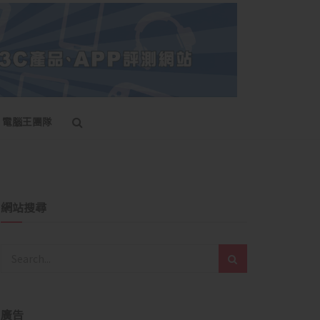
電腦王團隊
網站搜尋
廣告