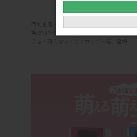
回到主題，今年在10/29（週六）萬聖節の
為這個社會環境問題盡一份心力！」下，東京
える・萌えない・ビンカンゴミ箱」登場！