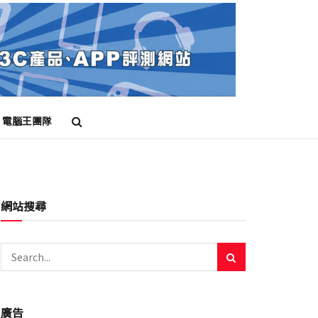
電腦王團隊
網站搜尋
廣告