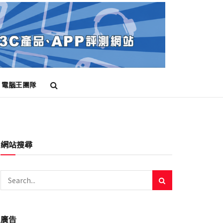
電腦王團隊
網站搜尋
廣告