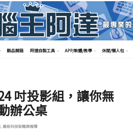
酷品開箱
阿達自製工具
APP/軟體/教學
休閒/懶人包
 24 吋投影組，讓你無
動辦公桌
聞
,
最新科技新聞與報導