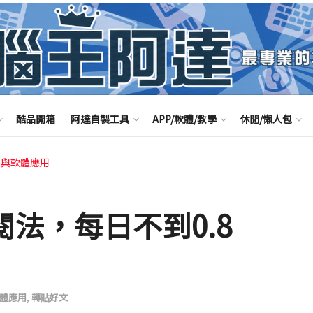
酷品開箱
阿達自製工具
APP/軟體/教學
休閒/懶人包
路與軟體應用
省訂閱法，每日不到0.8
體應用
,
轉貼好文