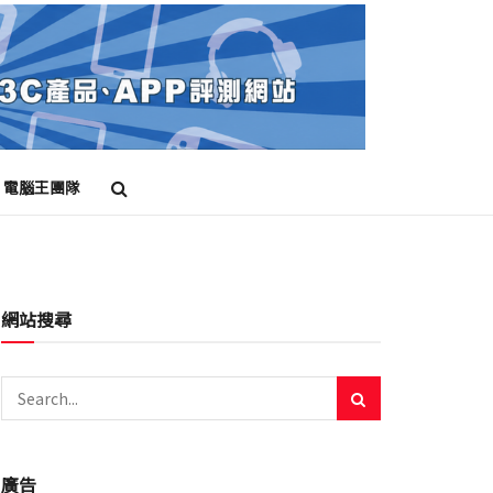
電腦王團隊
網站搜尋
廣告