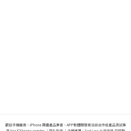
歡迎手機廠商、iPhone 周邊產品業者、APP軟體開發商洽談合作或產品測試事
宜 koc
kocpc.com.tw ｜
隱私政策
｜主機維護：
Fast Line 台灣速連
,
阿腸數