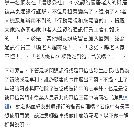
導一名網友在「爆怨公社」PO文認為獨居老人的鄰居
被無良通訊行誆騙，不但月租費變高了，還換了2G老
人機及加辦用不到的「行動電視和來電答鈴」，提醒
大家能多關心家中老人並認為通訊行員工會有報應
的…！」。於是，其他網友紛紛留言加入圍剿
，
認為
通訊行員工「騙老人超可恥！」、「惡劣，騙老人家
不懂！」
…。
、
「老人機有4G網路吃到飽，搞笑嗎？ 」
不可諱言，不管是坊間通訊行或是電信店發生店長/店員為
了績效或是牟利，訛詐顧客的事件層出不窮。不過，上了
年紀的阿婆與阿伯除了被當成被待宰的羔羊外，也是最常
被電信業門市從業人員靠北的電信三寶中前兩名（詳見
這
裡
)。這名熱血網友對通訊行的指責有理嗎？若家中有長輩
想使用門號
，該注意哪些事或做什麼防範呢 ? 以下做一解
析與說明
。