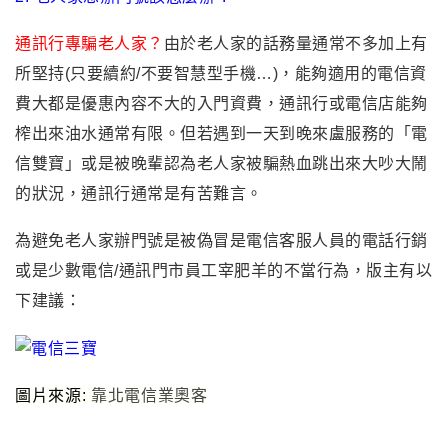
通訊行專騙老人家？
由於老人家的話務量通常不多加上有
所堅持(只要續約/不要智慧型手機…)，能夠適用的電信資
費大都是優惠內容不大的入門資費，通訊行或電信店能夠
榨出來油水通常有限。但若遇到一天到晚來盧服務的「電
信雙寶」或是被晚輩
認為老人家被騙熱血跳出來大吵大鬧
的狀況，通訊行通常是有苦難言。
為避免老人家辦門號是被偽冒是電信客服人員的電話行銷
或是少數電信/通訊門市員工宰肥羊的不當行為
，
版主有以
下建議：
圖片來源:
靠北電信業奧客