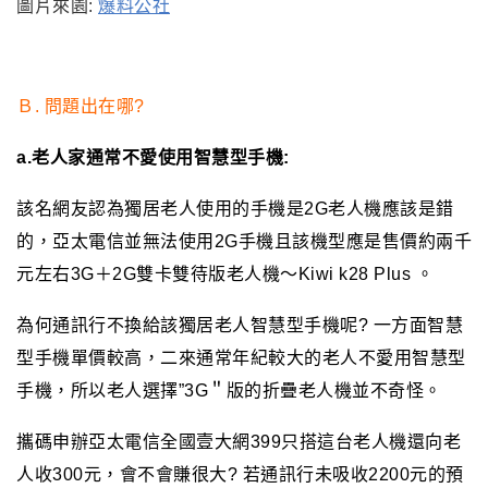
圖片來園:
爆料公社
Ｂ. 問題出在哪?
a.老人家通常不愛使用智慧型手機:
該名網友認為獨居老人使用的手機是2G老人機應該是錯
的，亞太電信並無法使用2G手機且該機型應是售價約兩千
元左右3G＋2G雙卡雙待版老人機～Kiwi k28 Plus 。
為何通訊行不換給該獨居老人智慧型手機呢? 一方面智慧
型手機單價較高，二來通常年紀較大的老人不愛用智慧型
手機，所以老人選擇”3G＂版的折疊老人機並不奇怪。
攜碼申辦亞太電信全國壹大網399只搭這台老人機還向老
人收300元，會不會賺很大? 若通訊行未吸收2200元的預