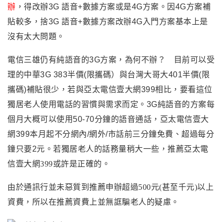
辦
，
得改辦3G 語音+數據方案或是4G方案。因4G方案補
貼較多
，
捨3G 語音+數據方案改辦4G入門方案基本上是
沒有太大問題。
電信三雄仍有純語音的3G方案
，
為何不辦？ 目前
可以受
理的中華3G 383半價(限攜碼）與台灣大哥大401半價(限
攜碼)補貼很少，若
與亞太電信壹大網399相比，要看這位
獨居老人使用電話的習慣與需求而定
。
3G純語音的方案每
個月大概可以使用50-70分鐘的語音通話
，
亞太電信壹大
網399本月起不分網內/網外/市話前三分鐘免費
、超過每分
鐘只要2元。
若獨居老人的話務量稍大一些，推薦亞太電
信壹大網399或許是正確的。
由於通訊行並未惡質到推薦申辦超過500元(甚至千元)以上
資費，所以在推薦資費上並無誆騙老人的疑慮。