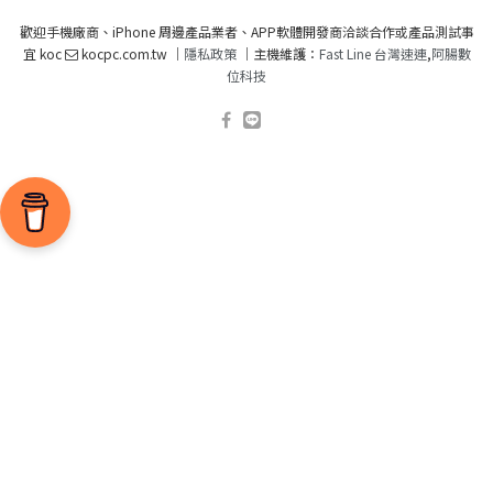
歡迎手機廠商、iPhone 周邊產品業者、APP軟體開發商洽談合作或產品測試事
宜 koc
kocpc.com.tw ｜
隱私政策
｜主機維護：
Fast Line 台灣速連
,
阿腸數
位科技