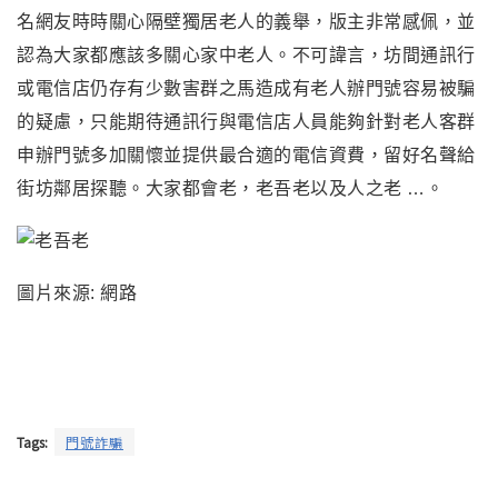
名網友時時關心隔壁獨居老人的義舉，版主非常感佩，並
認為大家都應該多關心家中老人。不可諱言，坊間通訊行
或電信店仍存有少數害群之馬造成有老人辦門號容易被騙
的疑慮
，只能
期待通訊行與電信店人員能夠針對老人客群
申辦門號多加關懷並提供最合適的電信資費，留好名聲給
街坊鄰居探聽。大家都會老
，
老吾老以及人之老 …。
圖片來源: 網路
Tags:
門號詐騙