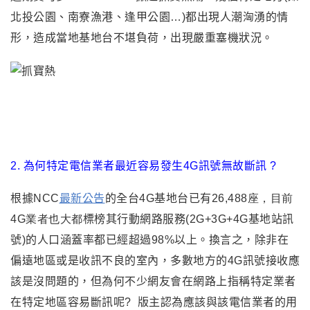
北投公園
、南寮漁港、逢甲公園…)都
出現人潮洶湧的情
形
，造成當地基地台不堪負荷，出現嚴重塞機狀況。
2. 為何特定電信業者最近容易發生4G訊號無故斷訊 ?
根據NCC
最新公告
的全台4G基地台已有
26,488座
，目前
4G業者也大都
標榜其行動網路服務(2G+3G+4G基地站訊
號)的人口涵蓋率都已經超過98%以上。換言之
，除非在
偏遠地區或是收訊不良的室內，多數地方的4G訊號接收應
該是沒問題的，但為何不少網友會在網路上指稱特定業者
在特定地區容易斷訊呢? 版主認為應該與該電信業者的用