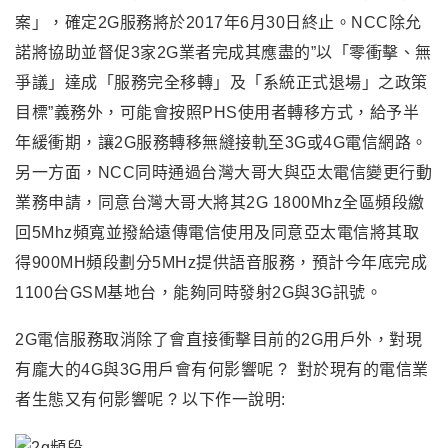
案」，確定2G服務將於2017年6月30日終止。NCC除允
諾將協助並督促3家2G業者完成其應盡的”以「零衝擊、無
爭議」達成「服務完全移轉」及「系統正式退場」之政策
目標”義務外，可能會按照PHS使用者轉移方式，給予半
年緩衝期，讓2G服務轉移無縫接軌至3G或4G電信網路。
另一方面，NCC同時通過台灣大哥大與亞太電信變更行動
業務申請，同意台灣大哥大將其2G 1800Mhz全區頻段繳
回5Mhz頻寬並撥給遠傳電信使用及同意亞太電信將其取
得900MH頻段劃分5MHz提供語音服務，預計今年底完成
1100台GSM基地台，能夠同時發射2G與3G訊號。
2G
電信服務取消除了會直接衝擊目前的2G用戶外，對現
有龐大的4G與3G用戶會有何影響呢 ? 對於現有的電信業
者生態又有何影響呢 ? 以下作一說明: