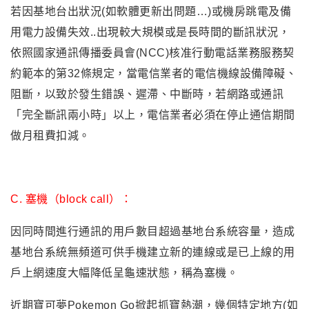
若因基地台出狀況(如軟體更新出問題…)或機房跳電及備
用電力設備失效..出現較大規模或是長時間的斷訊狀況，
依照國家通訊傳播委員會(NCC)核准行動電話業務服務契
約範本的第32條規定，當電信業者的電信機線設備障礙、
阻斷，以致於發生錯誤、遲滯、中斷時，若網路或通訊
「完全斷訊兩小時」以上，電信業者必須在停止通信期間
做月租費扣減。
C.
塞機（block call）：
因同時間進行通訊的用戶數目超過基地台系統容量，造成
基地台系統無頻道可供手機建立新的連線或是已上線的用
戶上網速度大幅降低呈龜速狀態，稱為塞機。
近期寶可夢Pokemon Go掀起抓寶熱潮
，
幾個特定地方(如