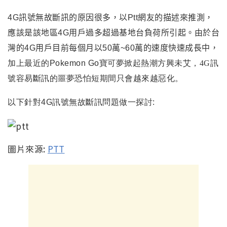
4G訊號無故
斷訊的原因很多
，
以Ptt網友的描述來推測
，
應該是該地區4G用戶過多超過基地台負荷所引起。由於台
灣的4G用戶目前每個月以50萬~60萬的速度快速成長中
，
加上最近的Pokemon Go寶可夢掀起熱潮方興未艾
，4G訊
號容易斷訊的噩夢恐怕短期間只會越來越惡化
。
以下針對4G訊號無故斷訊問題做一探討:
圖片來源:
PTT