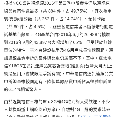
根據NCC公告通訊類2016年第三季申訴案件仍以通訊連
線品質案件數最多（共 884 件，占 49.75%），其次為申
裝/異動/續約類（共 262 件，占 14.74%）、預付卡類
（共 80 件，占 4.5%）。雖然各電信業者不斷擴增行動電
話基地台數量， 4G基地台由2016年6月的26,488台擴增
到2016年9月的43,897台大幅增加了65%，但受限於無線
電波的特性、基地台建設抗爭及4G用戶成長快速問題，通
訊連線品質申訴的案件與比重仍居高不下。其中
，亞太電
信Y16Q3在通訊連線品質客訴暴增(推測與(台灣大哥大)上
網過量用戶會被限速爭議有關)，中華電信的通訊連線品質
申訴總量雖較同期有下降但連線品質申訴佔其整體申訴量
的61.4%相當驚人。
由於近期電信三雄的69x 3G轉4G吃到飽大受歡迎，不少
人趁機轉辦上網吃到飽方案)，自然對4G上網的要求越來