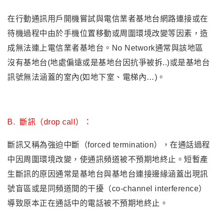
在行動通訊用戶開機嘗試與電信業者基地台網路連接或在
待機過程中由於手機位置移動或周圍環境改變等因素，造
成無法連上電信業者基地台。No Network通常與該地區
沒有基地台(地處偏遠或是基地台因抗爭被拆..)或是基地台
訊號無法涵蓋的室內(如地下室、電梯內…)。
B.
斷訊（drop call）：
斷訊又稱為強迫中斷（forced termination），在通話過程
中因周圍環境改變，使通訊頻道被不預期地終止。短暫產
生斷訊的原因通常是基地台與基地台連接邊緣涵蓋出現訊
號盲區或是同頻道間的干擾（co-channel interference）
導致原本正在通話中的電話被不預期地終止。