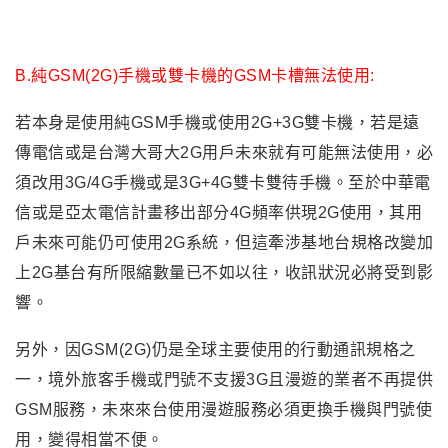
B.
純GSM(2G)手機或雙卡機的GSM卡槽無法使用:
若本身是使用純GSM手機或使用2G+3G雙卡機
，
若是遠
傳電信或是台灣大哥大2G用戶未來就有可能無法使用
，
必
須改用3G/4G手機或是3G+4G雙卡雙待手機。至於中華電
信或是亞太電信計畫
移出部分4G頻率供現2G使用，其
用
戶未來可能仍可使用2G系統
，
但這
牽涉基地台規格改變加
上2G基台
有所限縮
數量已不如以往，
收訊狀況必將受到影
響
。
另外
，
因GSM(2G)仍是全球主要使用的行動通訊規格之
一
，
境外旅客手機或門號不支援3G且漫遊的業者不再提供
GSM服務
，
未來來台使用漫遊服務必須更換手機與門號使
用
，
變得相當不便
。