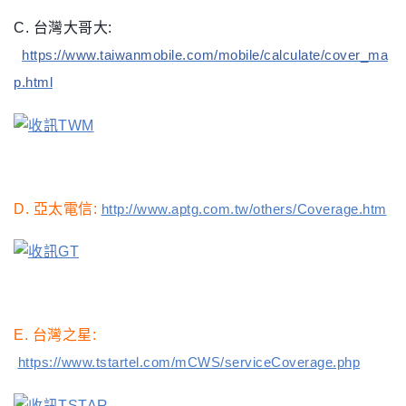
C. 台灣大哥大
:
https://www.taiwanmobile.com/mobile/calculate/cover_ma
p.html
D. 亞太電信
:
http://www.aptg.com.tw/others/Coverage.htm
E. 台灣之星
:
https://www.tstartel.com/mCWS/serviceCoverage.php