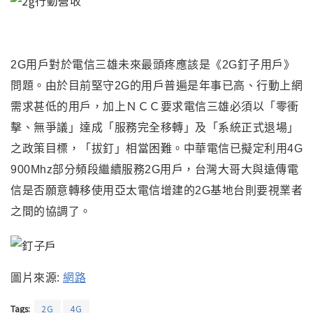
2G用戶對於電信三雄未來最頭疼應該是《2G釘子用戶》
問題
。由於
目前堅守2G的用戶普遍是年事已高、行動上網
需求甚低的用戶，加上
ＮＣＣ要求電信三雄必須
以「零衝
擊、無爭議」達成「服務完全移轉」及「系統正式退場」
之政策目標
，
「拔釘」相當困難。中華電信已擬定利用4G
900Mhz部分頻段繼續服務2G用戶
，
台灣大哥大與遠傳電
信是否願意轉移使用亞太電信增建的2G基地台則要視業者
之間的協調了。
圖片來源:
網路
Tags:
2G
4G