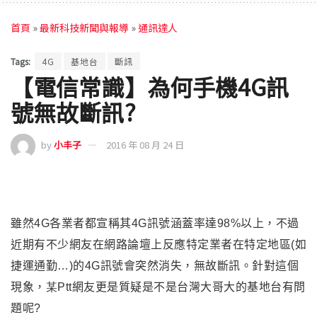
首頁
»
最新科技新聞與報導
»
通訊達人
Tags:
4G
基地台
斷訊
【電信常識】為何手機4G訊
號無故斷訊?
by
小丰子
2016 年 08 月 24 日
雖然4G各業者都宣稱其4G訊號涵蓋率達98%以上
，
不過
近期有不少網友在網路論壇上反應特定業者在特定地區(如
捷運通勤…)的4G訊號會突然消失
，
無故斷訊。針對這個
現象
，
某Ptt
網友更是質疑是不是台灣大哥大的基地台有問
題呢?