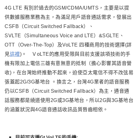
4G LTE
有別於過去的GSM/CDMA/UMTS，主要是以提
供數據服務業務為主，為滿足用戶語音通話需求
，
發展出
CSFB（Circuit Switched Fallback）、
SVLTE（Simultaneous Voice and LTE）&SGLTE、
OTT（Over-The-Top）及VoLTE 四種商用的技術選擇(詳
見
這裡
)。 ＶoLTE的應用受限與目前支援該項技術的手
機有限加上電信三雄有意無意的抵制（擔心影響其語音營
收)
，在台灣始終推動不起來，迫使亞太電信不得不改弦易
張蓋起2G/3G基地台 。換言之，台灣4G業者的語音服務
仍以CSFB（Circuit Switched Fallback）為主，通音通
話服務都是繞道使用2G或3G基地台，所以2G與3G基地台
的涵蓋狀況與4G語音通話收訊品質唇齒相依。
目前可支援Gt VoLTE的手機: