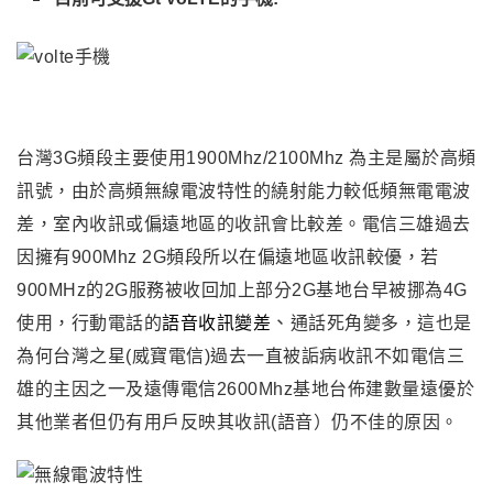
台灣3G頻段主要使用1900Mhz/2100Mhz 為主是屬於高頻
訊號
，由於
高頻
無線電波特性
的繞射能力較低頻無電電波
差
，
室內收訊或偏遠地區的收訊會比較差
。電信三雄過去
因擁有900Mhz 2G頻段所以在偏遠地區收訊較優，
若
900MHz的2G服務被收回加上部分2G基地台早被挪為4G
、
使用
，行動電話的
語音收訊變差
通話死角變多
，
這也是
為何台灣之星(威寶電信)過去一直被詬病收訊不如電信三
雄的主因之一及遠傳電信2600Mhz基地台佈建數量遠優於
其他業者但仍有用戶反映其收訊(語音）仍不佳的原因。