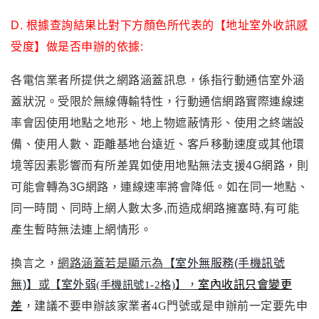
D. 根據查詢結果比對下方顏色所代表的
【地址室外收訊感
受度】做是否申辦的依據:
各電信業者所提供之網路涵蓋訊息，係指行動通信室外涵
蓋狀況。受限於無線傳輸特性，行動通信網路實際連線速
率會因使用地點之地形、地上物遮蔽情形、使用之終端設
備、使用人數、距離基地台遠近、客戶移動速度或其他環
境等因素影響而有所差異如使用地點無法支援4G網路，則
可能會轉為3G網路，連線速率將會降低。如在同一地點
、
同一時間
、
同時上網人數太多,而造成網路擁塞時,有可能
產生暫時無法連上網情形。
換言之
，
網路涵蓋若是顯示為
【
室外無服務(手機訊號
無)
】
或
【
室外弱
(手機訊號1-2格)】
，
室內收訊只會變更
差
，建議不要申辦該家業者4G門號或是申辦前一定要先申