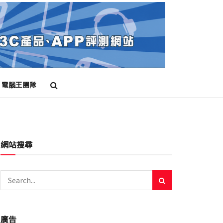
電腦王團隊
網站搜尋
廣告