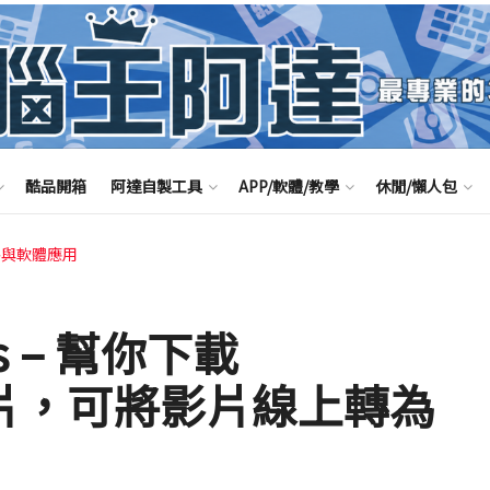
酷品開箱
阿達自製工具
APP/軟體/教學
休閒/懶人包
路與軟體應用
ds – 幫你下載
的影片，可將影片線上轉為