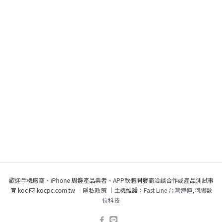
歡迎手機廠商、iPhone 周邊產品業者、APP軟體開發商洽談合作或產品測試事
宜 koc
kocpc.com.tw ｜
隱私政策
｜主機維護：
Fast Line 台灣速連
,
阿腸數
位科技